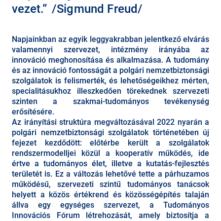
vezet.
Sigmund Freud
Napjainkban az egyik leggyakrabban jelentkező elvárás
valamennyi szervezet, intézmény irányába az
innováció meghonosítása és alkalmazása. A tudomány
és az innováció fontosságát a polgári nemzetbiztonsági
szolgálatok is felismerték, és lehetőségeikhez mérten,
specialitásukhoz illeszkedően törekednek szervezeti
szinten a szakmai-tudományos tevékenység
erősítésére.
Az irányítási struktúra megváltozásával 2022 nyarán a
polgári nemzetbiztonsági szolgálatok történetében új
fejezet kezdődött: előtérbe került a szolgálatok
rendszermodelljei közül a kooperatív működés, ide
értve a tudományos élet, illetve a kutatás-fejlesztés
területét is. Ez a változás lehetővé tette a párhuzamos
működésű, szervezeti szintű tudományos tanácsok
helyett a közös értékrend és közösségépítés talaján
állva egy egységes szervezet, a Tudományos
Innovációs Fórum létrehozását, amely biztosítja a