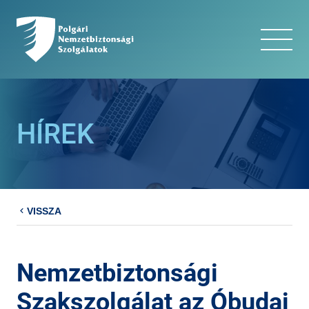
HÍREK
VISSZA
Nemzetbiztonsági
Szakszolgálat az Óbudai