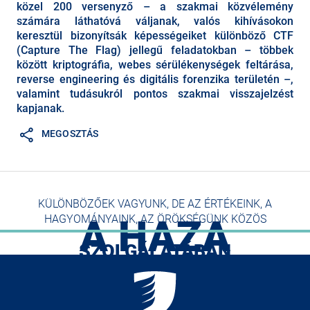
közel 200 versenyző – a szakmai közvélemény
számára láthatóvá váljanak, valós kihívásokon
keresztül bizonyítsák képességeiket különböző CTF
(Capture The Flag) jellegű feladatokban – többek
között kriptográfia, webes sérülékenységek feltárása,
reverse engineering és digitális forenzika területén –,
valamint tudásukról pontos szakmai visszajelzést
kapjanak.
MEGOSZTÁS
KÜLÖNBÖZŐEK VAGYUNK, DE AZ ÉRTÉKEINK, A
HAGYOMÁNYAINK, AZ ÖRÖKSÉGÜNK KÖZÖS
A HAZA
SZOLGÁLATÁBAN