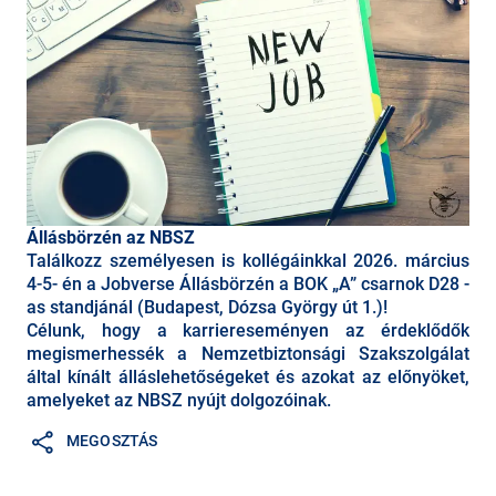
Állásbörzén az NBSZ
Találkozz személyesen is kollégáinkkal 2026. március
4-5- én a Jobverse Állásbörzén a BOK „A” csarnok D28 -
as standjánál (Budapest, Dózsa György út 1.)!
Célunk, hogy a karriereseményen az érdeklődők
megismerhessék a Nemzetbiztonsági Szakszolgálat
által kínált álláslehetőségeket és azokat az előnyöket,
amelyeket az NBSZ nyújt dolgozóinak.
MEGOSZTÁS